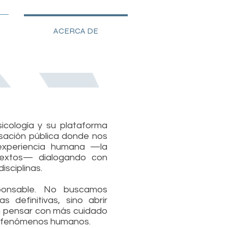
ACERCA DE
icología y su plataforma
sación pública donde nos
 experiencia humana —la
textos— dialogando con
isciplinas.
ponsable. No buscamos
s definitivas, sino abrir
n pensar con más cuidado
os fenómenos humanos.